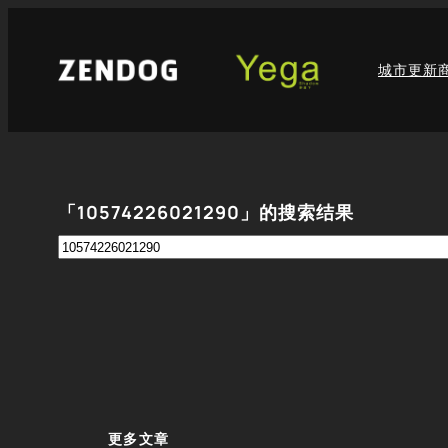
跳
至
城市更新
内
容
「10574226021290」的搜索结果
搜
索
更多文章