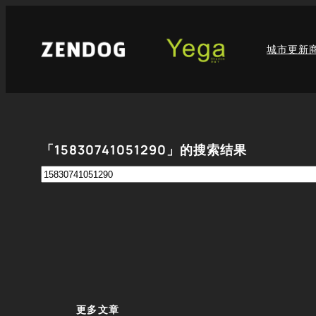
跳
至
城市更新
内
容
「15830741051290」的搜索结果
搜
索
更多文章