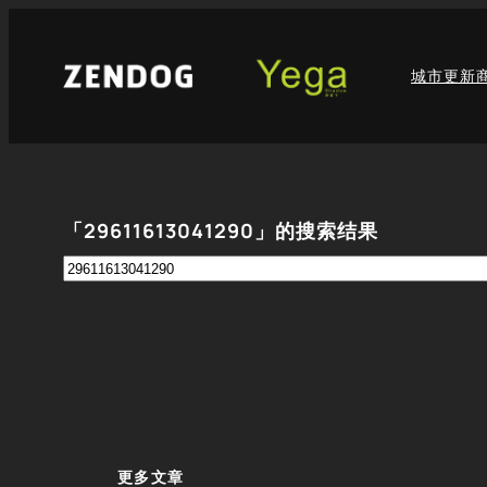
跳
至
城市更新
内
容
「29611613041290」的搜索结果
搜
索
更多文章