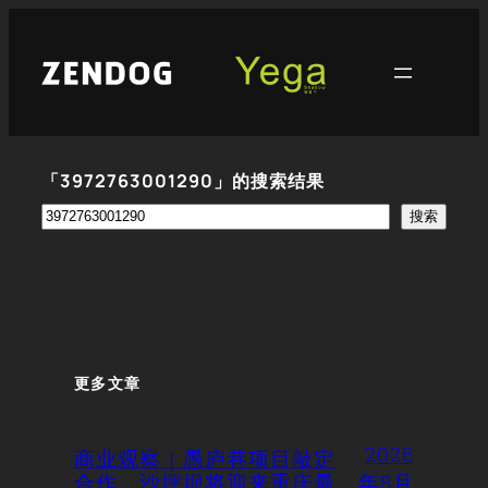
跳
至
内
容
「3972763001290」的搜索结果
搜
搜索
索
更多文章
2026
商业观察｜愚庐巷项目敲定
合作，沙坪坝将迎来重庆最
年8月