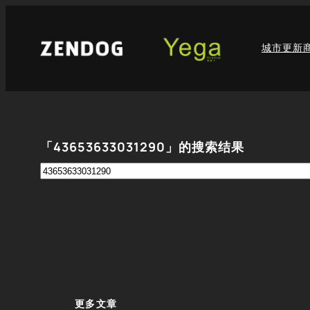
跳
至
城市更新
内
容
「43653633031290」的搜索结果
搜
索
更多文章