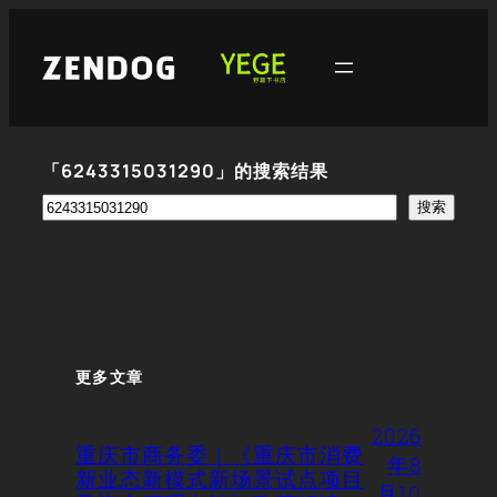
跳
至
内
容
「6243315031290」的搜索结果
搜
搜索
索
更多文章
2026
重庆市商务委｜《重庆市消费
年8
新业态新模式新场景试点项目
月10